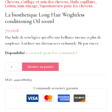
Cheveux
Coiffage et soin des cheveux
Huile capillaire
,
,
,
Hair
Lotion
sans rinçage
Vaporisateurs pour les cheveux
,
,
Weightless
La biosthetique Long Hair Weightless
conditioning
conditioning Oil 100ml
Oil
100ml
70.00
$
Une huile de soin légère qui offre une brillance intense et plus de
souplesse. À utiliser sur cheveux secs ou humide. Ne pas rincer
Disponibilité :
1 en stock (peut être commandé)
Ajouter au panier
UGS :
4040218828313
Commande sécurisée garantie