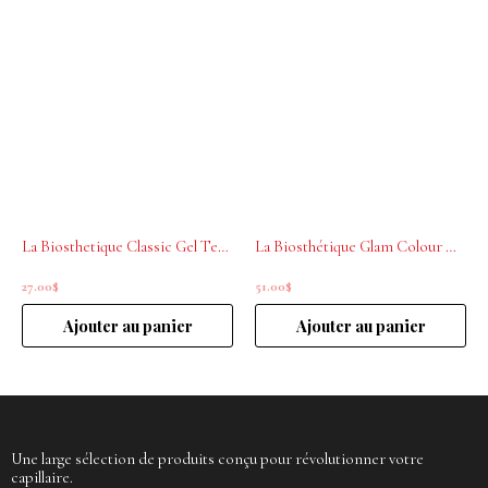
La Biosthetique Classic Gel Tenue Extra Forte 150ml
La Biosthétique Glam Colour Mask Icy Crystal .07.LV 200ml
27.00
$
51.00
$
Ajouter au panier
Ajouter au panier
Une large sélection de produits conçu pour révolutionner votre
capillaire.