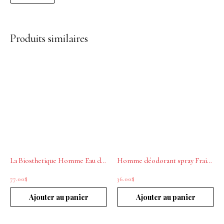
Produits similaires
La Biosthetique Homme Eau de toilette 50mL
Homme déodorant spray Fraicheur La biosthétique 100ml
77.00
$
36.00
$
Ajouter au panier
Ajouter au panier