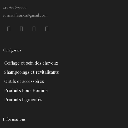
418-666-9600
toncoiffeur.ca@gmail.com
F
P
Y
I
a
i
o
n
c
n
u
s
e
t
t
t
Catégories
b
e
u
a
o
r
b
g
Coiffage et soin des cheveux
o
e
e
r
k
s
a
Shampooings et revitalisants
t
m
Outils et accessoires
Produits Pour Homme
Produits Pigmentés
Informations