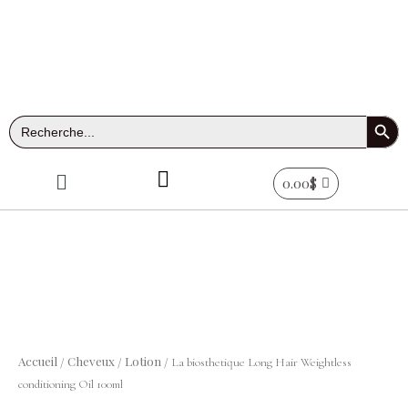
Aller
au
contenu
Search Button
Search
for:
Menu
0.00
$
quantité
de
La
Accueil
Cheveux
Lotion
/
/
/ La biosthetique Long Hair Weightless
biosthetique
conditioning Oil 100ml
Long