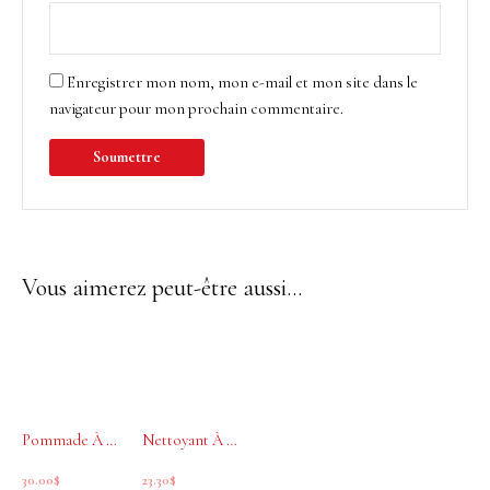
Enregistrer mon nom, mon e-mail et mon site dans le
navigateur pour mon prochain commentaire.
Vous aimerez peut-être aussi…
Pommade À Cheveux Groom 90 ml
Nettoyant À Barbe Groom 250 ml
30.00
$
23.30
$