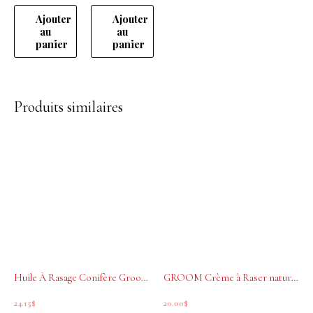
Ajouter
Ajouter
au
au
panier
panier
Produits similaires
Huile À Rasage Conifère Groom 30 ml
GROOM Crème à Raser naturelle Shaving Cream 120ml
24.15
$
20.00
$