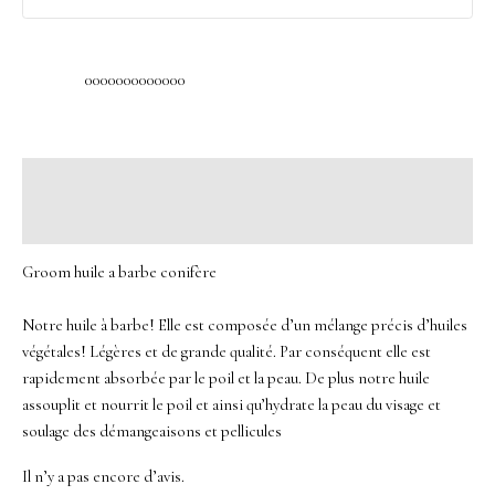
0000000000000
Description
Avis (0)
Groom huile a barbe conifère
Notre huile à barbe! Elle est composée d’un mélange précis d’huiles
végétales! Légères et de grande qualité. Par conséquent elle est
rapidement absorbée par le poil et la peau. De plus notre huile
assouplit et nourrit le poil et ainsi qu’hydrate la peau du visage et
soulage des démangeaisons et pellicules
Il n’y a pas encore d’avis.