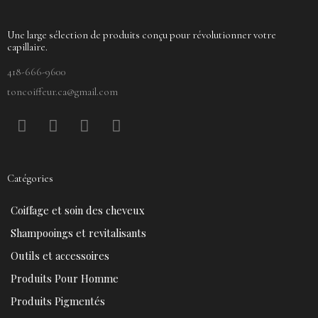
Une large sélection de produits conçu pour révolutionner votre
capillaire.
418-666-9600
toncoiffeur.ca@gmail.com
F
P
Y
I
a
i
o
n
c
n
u
s
e
t
t
t
Catégories
b
e
u
a
o
r
b
g
Coiffage et soin des cheveux
o
e
e
r
k
s
a
Shampooings et revitalisants
t
m
Outils et accessoires
Produits Pour Homme
Produits Pigmentés