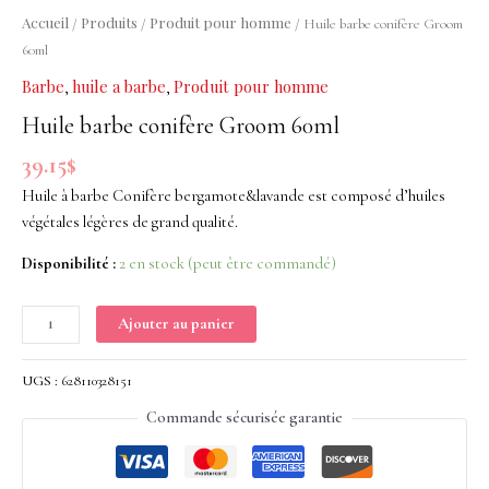
Groom
Accueil
Produits
Produit pour homme
/
/
/ Huile barbe conifère Groom
60ml
60ml
Barbe
huile a barbe
Produit pour homme
,
,
Huile barbe conifère Groom 60ml
39.15
$
Huile à barbe Conifère bergamote&lavande est composé d’huiles
végétales légères de grand qualité.
Disponibilité :
2 en stock (peut être commandé)
Ajouter au panier
UGS :
628110328151
Commande sécurisée garantie