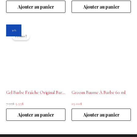
Ajouter au panier
Ajouter au panier
Le
Le
30%
prix
prix
Promo !
initial
actuel
était :
est :
7.95$.
5.55$.
Gel Barbe Fraîche Original Barber’s 8 ml
Groom Baume À Barbe 60 ml
7.95
$
5.55
$
25.00
$
Ajouter au panier
Ajouter au panier