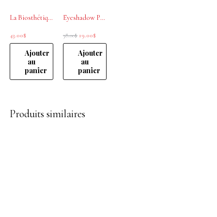
La Biosthétique, Mascara volume parfait intensité immédiate Noir
Eyeshadow Pen Longue Tenue Émeraude La Biosthétique
43.00
$
38.00
$
19.00
$
Ajouter
Ajouter
au
au
panier
panier
Produits similaires