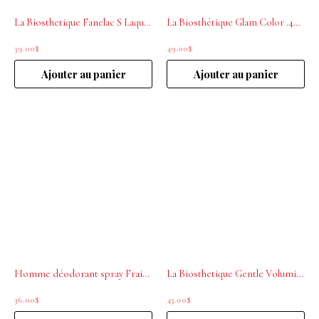
La Biosthetique Fanelac S Laque Pour Cheveux 250ml
La Biosthétique Glam Color .40 Copper 200mL
39.00
$
49.00
$
Ajouter au panier
Ajouter au panier
Homme déodorant spray Fraicheur La biosthétique 100ml
La Biosthetique Gentle Volumising Shampoo Botanique 250ml
36.00
$
43.00
$