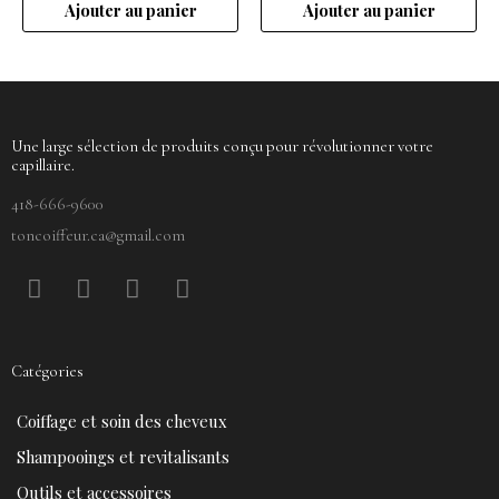
Ajouter au panier
Ajouter au panier
Une large sélection de produits conçu pour révolutionner votre
capillaire.
418-666-9600
toncoiffeur.ca@gmail.com
F
P
Y
I
a
i
o
n
c
n
u
s
e
t
t
t
Catégories
b
e
u
a
o
r
b
g
Coiffage et soin des cheveux
o
e
e
r
k
s
a
Shampooings et revitalisants
t
m
Outils et accessoires