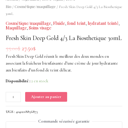
Gold
Bio
Cosmétique/maquillage
/
/ Fresh Skin Deep Gold 4/3 La Biosthetique
4/3
30mL
La
Cosmétique/maquillage
Fluide
fond teint
hydratant teinté
,
,
,
,
Biosthetique
Maquillage
Soins visage
,
30mL
Fresh Skin Deep Gold 4/3 La Biosthetique 30mL
55.00
$
27.50
$
Fresh Skin Deep Gold réunit le meilleur des deux mondes en
associant la fraîcheur bienfaisante d’une crème de jour hydratante
aux bienfaits d’un fond de teint délicat.
Disponibilité :
2 en stock
Ajouter au panier
UGS :
4040218856873
Commande sécurisée garantie