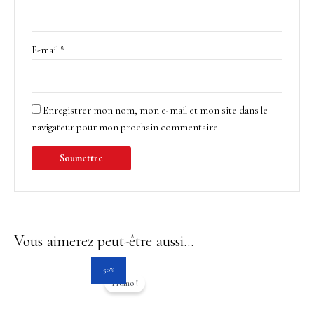
E-mail
*
Enregistrer mon nom, mon e-mail et mon site dans le
navigateur pour mon prochain commentaire.
Vous aimerez peut-être aussi…
Le
Le
50%
prix
prix
Promo !
initial
actuel
était :
est :
38.00$.
19.00$.