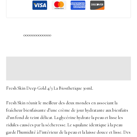
0000000000000
Description
Avis (0)
Fresh Skin Deep Gold 4/3 La Biosthetique 30mL
Fresh Skin réunit le meilleur des deux mondes en associant la
fraîcheur bienfaisante d’une crème de jour hydratante aux bienfaits
d’un fond de teint délicat.
La glycérine hydrate la peau et lisse les
ridules causées par la sécheresse.
Le squalane identique à la peau
garde l’humidité à l’intérieur de la peau et la laisse douce et lisse.
Des