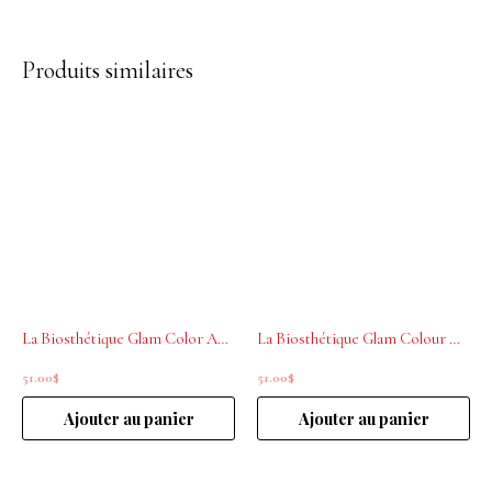
Produits similaires
La Biosthétique Glam Color Advanced .21 Espressso 200mL
La Biosthétique Glam Colour Mask Icy Crystal .07.LV 200ml
51.00
$
51.00
$
Ajouter au panier
Ajouter au panier