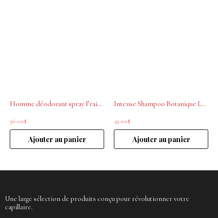
Homme déodorant spray Fraicheur La biosthétique 100ml
Intense Shampoo Botanique La Biosthetique 250 ml
36.00
$
43.00
$
Ajouter au panier
Ajouter au panier
Une large sélection de produits conçu pour révolutionner votre
capillaire.