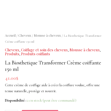
Crème
coiffante
150
ml
Accueil
Cheveux
Mousse à cheveux
/
/
/ La Biosthetique Transformer
Crème coiffante 150 ml
Cheveux
Coiffage et soin des cheveux
Mousse à cheveux
,
,
,
Produits
Produits coiffants
,
La Biosthetique Transformer Crème coiffante
150 ml
41.00
$
Cette crème de coiffage aide à créer la coiffure voulue, offre une
tenue naturelle, protège et nourrit.
Disponibilité :
2 en stock (peut être commandé)