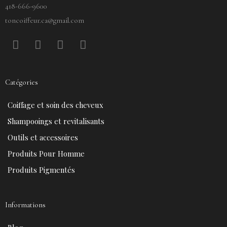
418-666-9600
toncoiffeur.ca@gmail.com
F
P
Y
I
a
i
o
n
c
n
u
s
e
t
t
t
Catégories
b
e
u
a
o
r
b
g
Coiffage et soin des cheveux
o
e
e
r
k
s
a
Shampooings et revitalisants
t
m
Outils et accessoires
Produits Pour Homme
Produits Pigmentés
Informations