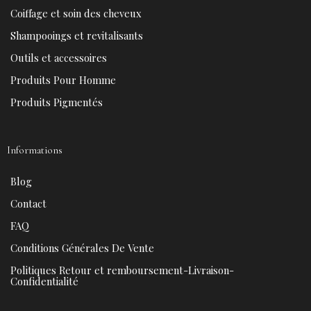
o
r
b
g
Coiffage et soin des cheveux
o
e
e
r
k
s
a
Shampooings et revitalisants
t
m
Outils et accessoires
Produits Pour Homme
Produits Pigmentés
Informations
Blog
Contact
FAQ
Conditions Générales De Vente
Politiques Retour et remboursement-Livraison-
Confidentialité