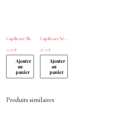
Capilicare Shampooing actif chute de cheveux modérée 1L
Capilicare Sérum de nuit 2% 60 ml
55.95
$
36.50
$
Ajouter
Ajouter
au
au
panier
panier
Produits similaires