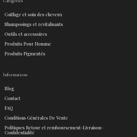
Catégories
b
e
u
a
o
r
b
g
Coiffage et soin des cheveux
o
e
e
r
k
s
a
Shampooings et revitalisants
t
m
Outils et accessoires
Produits Pour Homme
Produits Pigmentés
Informations
Blog
Contact
FAQ
Conditions Générales De Vente
Politiques Retour et remboursement-Livraison-
Confidentialité