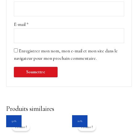
E-mail
*
Enregistrer mon nom, mon e-mail et mon site dans le
navigateur pour mon prochain commentaire.
Produits similaires
Le
Le
Le
Le
50%
20%
prix
prix
prix
prix
Promo !
Promo !
initial
actuel
initial
actuel
était :
est :
était :
est :