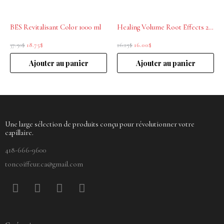
BES Revitalisant Color 1000 ml
Healing Volume Root Effects 200mL L’Anza
37.50
$
18.75
$
26.25
$
16.00
$
Ajouter au panier
Ajouter au panier
Une large sélection de produits conçu pour révolutionner votre
capillaire.
418-666-9600
toncoiffeur.ca@gmail.com
F
P
Y
I
a
i
o
n
c
n
u
s
e
t
t
t