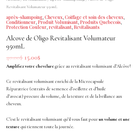
Revitalisant
Revitalisant Volumateur 950mL
Volumateur
après-shampoing
Cheveux
Coiffage et soin des cheveux
,
,
,
950mL
Conditionneur
Produit Volumisant
Produits Quebecois
,
,
,
Protection Couleur
revitalisant
Revitalisants
,
,
Alcove de Oligo Revitalisant Volumateur
950mL
40.00
$
15.00
$
Amplifiez votre chevelure
grâce au revitalisant volumisant d’Alcôve!
Ce revitalisant volumisant enrichi de la Microcapsule
Réparatrice (extraits de semence d’oeillette et d’huile
d’avocat) procure du volume, de la texture et de la brillance aux
cheveux.
C’est le revitalisant volumisant qu’il vous faut pour
un volume et une
texture
qui tiennent toute la journée.