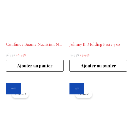
36.95$.
18.45$.
19.95$.
15.95$.
Coiffance Baume Nutrition Nutri 1L
Johnny B. Molding Paste 3 oz
36.95
$
18.45
$
19.95
$
15.95
$
Ajouter au panier
Ajouter au panier
Le
Le
Le
Le
50%
39%
prix
prix
prix
prix
Promo !
Promo !
initial
actuel
initial
actuel
était :
est :
était :
est :
37.50$.
18.75$.
26.25$.
16.00$.