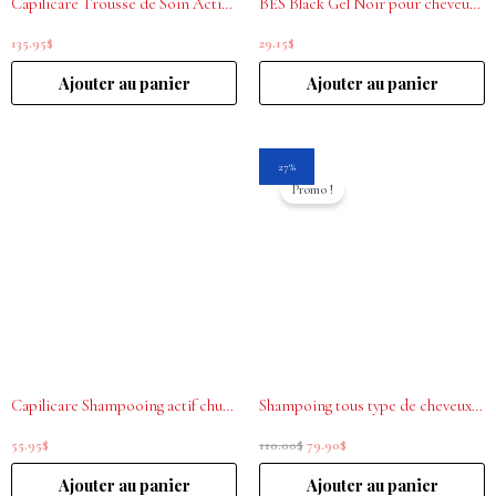
Capilicare Trousse de Soin Active pour Chute de Cheveux
BES Black Gel Noir pour cheveux blancs 170 ml
135.95
$
29.15
$
Ajouter au panier
Ajouter au panier
Le
Le
27%
prix
prix
Promo !
initial
actuel
était :
est :
110.00$.
79.90$.
Capilicare Shampooing actif chute de cheveux modérée 1L
Shampoing tous type de cheveux 1000mL Essentiel La Biosthétique
55.95
$
110.00
$
79.90
$
Ajouter au panier
Ajouter au panier