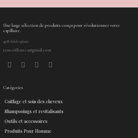
Une large sélection de produits conçu pour révolutionner votre
capillaire.
418-666-9600
toncoiffeur.ca@gmail.com
F
P
Y
I
a
i
o
n
c
n
u
s
e
t
t
t
Catégories
b
e
u
a
o
r
b
g
Coiffage et soin des cheveux
o
e
e
r
k
s
a
Shampooings et revitalisants
t
m
Outils et accessoires
Produits Pour Homme