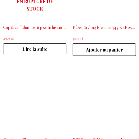
EN RUPTURE DE
STOCK
Capilactif Shampoing soin lavant pour cheveux clairsemés/ fragilisés perte de cheveux 1L
Fiber Styling Mousse 345 REF 250 ml
49.95
$
30.00
$
Lire la suite
Ajouter au panier