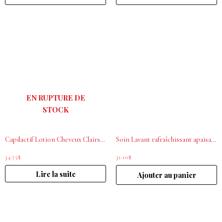
EN RUPTURE DE
STOCK
Capilactif Lotion Cheveux Clairsemés 100 ml
Soin Lavant rafraîchissant apaisant Capilactif 200 ml
34.75
$
31.10
$
Lire la suite
Ajouter au panier