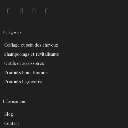
F
P
Y
I
a
i
o
n
c
n
u
s
e
t
t
t
Catégories
b
e
u
a
o
r
b
g
Coiffage et soin des cheveux
o
e
e
r
k
s
a
Shampooings et revitalisants
t
m
Outils et accessoires
Produits Pour Homme
Produits Pigmentés
Informations
Blog
Contact