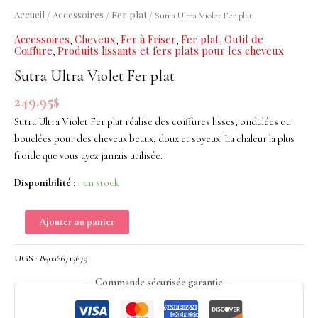
Fer
Accueil
Accessoires
Fer plat
/
/
/ Sutra Ultra Violet Fer plat
plat
Accessoires
Cheveux
Fer à Friser
Fer plat
Outil de
,
,
,
,
Coiffure
Produits lissants et fers plats pour les cheveux
,
Sutra Ultra Violet Fer plat
249.95
$
Sutra Ultra Violet Fer plat réalise des coiffures lisses, ondulées ou
bouclées pour des cheveux beaux, doux et soyeux. La chaleur la plus
froide que vous ayez jamais utilisée.
Disponibilité :
1 en stock
Ajouter au panier
UGS :
850066713679
Commande sécurisée garantie