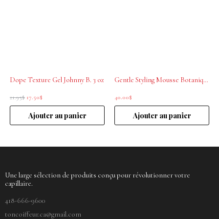
était :
est :
21.95$.
17.50$.
Dope Texture Gel Johnny B. 3 oz
Gentle Styling Mousse Botanique La Biosthetique 200 ml
21.95
$
17.50
$
40.00
$
Ajouter au panier
Ajouter au panier
Une large sélection de produits conçu pour révolutionner votre
capillaire.
418-666-9600
toncoiffeur.ca@gmail.com