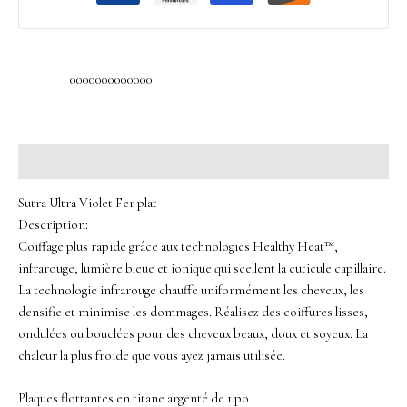
0000000000000
Description
Sutra Ultra Violet Fer plat
Description:
Coiffage plus rapide grâce aux technologies Healthy Heat™,
infrarouge, lumière bleue et ionique qui scellent la cuticule capillaire.
La technologie infrarouge chauffe uniformément les cheveux, les
densifie et minimise les dommages. Réalisez des coiffures lisses,
ondulées ou bouclées pour des cheveux beaux, doux et soyeux. La
chaleur la plus froide que vous ayez jamais utilisée.
Plaques flottantes en titane argenté de 1 po