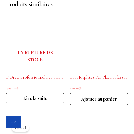
Produits similaires
EN RUPTURE DE
STOCK
L’Oréal Professionnel Fer plat SteamPod 3.0
Lili Hotplates Fer Plat Professionnel Bora Bora
405.00
$
129.95
$
Lire la suite
Ajouter au panier
Le
Le
20%
prix
prix
Promo !
initial
actuel