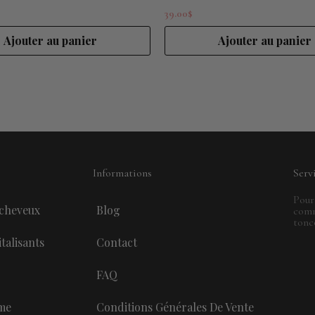
39.00
$
Ajouter au panier
Ajouter au panier
Informations
Serv
Pour
 cheveux
Blog
comm
tonc
talisants
Contact
FAQ
me
Conditions Générales De Vente