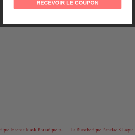
RECEVOIR LE COUPON
La Biosthetique Intense Mask Botanique pure nature 125 ml