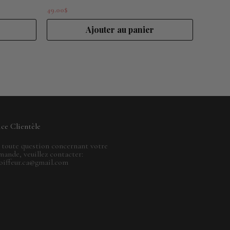
49.00
$
Ajouter au panier
ice Clientèle
 toute question concernant votre
ande, veuillez contacter:
oiffeur.ca@gmail.com