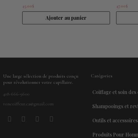
45.00
$
47.00
$
Ajouter au panier
Catégories
Une large sélection de produits conçu
pour révolutionner votre capillaire.
Coiffage et soin des
418-666-9600
toncoiffeur.ca@gmail.com
Shampooings et revi
F
P
Y
I
Outils et accessoires
a
i
o
n
c
n
u
s
Produits Pour Hom
e
t
t
t