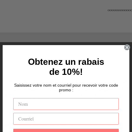
00000000000
Obtenez un rabais
de 10%!
e aérien et durable, quel que soit votre type de cheveux. Sa formule v
Saisissez votre nom et courriel pour recevoir votre code
culaire, tout en fixant la coiffure et en lui apportant souplesse et bril
promo :
brillance soyeuse et volume pour une tenue longue durée.
Appliquez la mousse uniformément sur cheveux essorés, en remontant jus