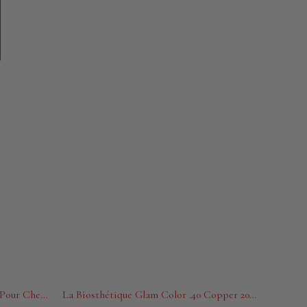
La Biosthetique Fanelac S Laque Pour Cheveux 250ml
La Biosthétique Glam Color .40 Copper 200mL