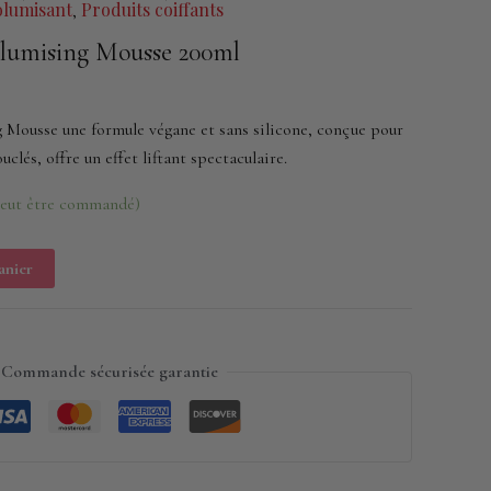
olumisant
Produits coiffants
,
olumising Mousse 200ml
 Mousse une formule végane et sans silicone, conçue pour
uclés, offre un effet liftant spectaculaire.
peut être commandé)
anier
Commande sécurisée garantie