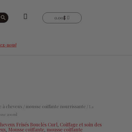
arch Button
0.00
$
ez-nous!
 à cheveux
mousse coiffante nourrissante
/
/ La
sse 200ml
heveux Frisés Bouclés Curl
Coiffage et soin des
,
eux
Mousse coiffante
mousse coiffante
,
,