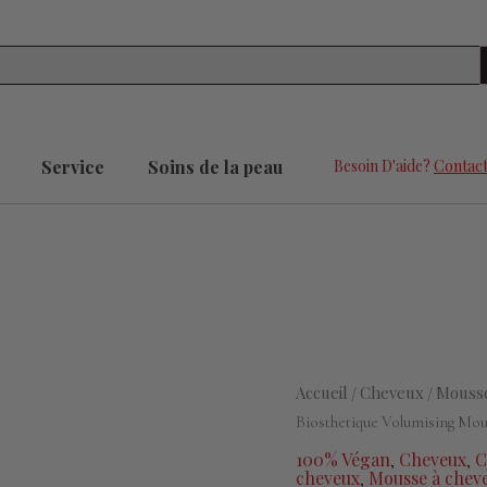
Se
Service
Soins de la peau
Besoin D'aide?
Contact
quantité
Accueil
Cheveux
Mousse
/
/
de
Biosthetique Volumising Mou
La
100% Végan
Cheveux
C
,
,
Biosthetique
cheveux
Mousse à chev
,