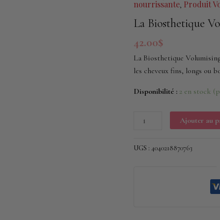
nourrissante
Produit V
,
Volumising
Mousse
La Biosthetique V
200ml
42.00
$
La Biosthetique Volumising
les cheveux fins, longs ou bo
Disponibilité :
2 en stock (
Ajouter au p
UGS :
4040218870763