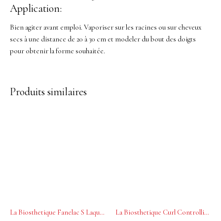
Application:
Bien agiter avant emploi. Vaporiser sur les racines ou sur cheveux
secs à une distance de 20 à 30 cm et modeler du bout des doigts
pour obtenir la forme souhaitée.
Produits similaires
La Biosthetique Fanelac S Laque Pour Cheveux 250ml
La Biosthetique Curl Controlling Mousse 100ml