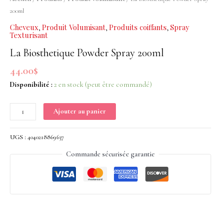
Spray
200ml
200ml
Cheveux
Produit Volumisant
Produits coiffants
Spray
,
,
,
Texturisant
La Biosthetique Powder Spray 200ml
44.00
$
Disponibilité :
2 en stock (peut être commandé)
Ajouter au panier
UGS :
4040218869637
Commande sécurisée garantie