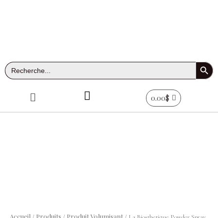
Aller
au
contenu
Search Button
Search
for:
Menu
0.00
$
quantité
de
La
Biosthetique
Powder
Accueil
Produits
Produit Volumisant
/
/
/ La Biosthetique Powder Spray