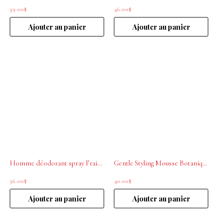
39.00
$
46.00
$
Ajouter au panier
Ajouter au panier
Homme déodorant spray Fraicheur La biosthétique 100ml
Gentle Styling Mousse Botanique La Biosthetique 200 ml
36.00
$
40.00
$
Ajouter au panier
Ajouter au panier