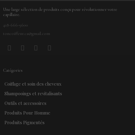
Une large sélection de produits conçu pour révolutionner votre
capillaire.
418-666-9600
toncoiffeur.ca@gmail.com
F
P
Y
I
a
i
o
n
c
n
u
s
e
t
t
t
Catégories
b
e
u
a
o
r
b
g
Coiffage et soin des cheveux
o
e
e
r
k
s
a
Shampooings et revitalisants
t
m
Outils et accessoires
Produits Pour Homme
Produits Pigmentés