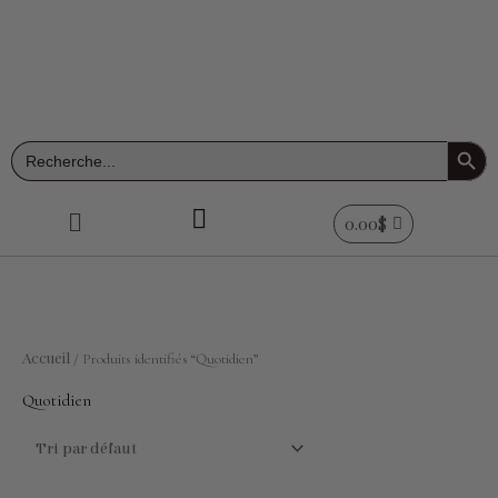
Aller
au
contenu
Search Button
Search
for:
Menu
0.00
$
Accueil
/ Produits identifiés “Quotidien”
Quotidien