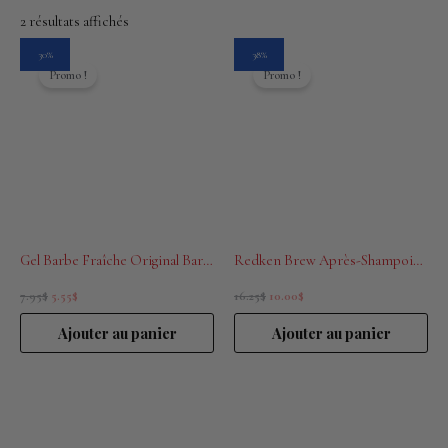
2 résultats affichés
Le
Le
Le
Le
30%
38%
prix
prix
prix
prix
Promo !
Promo !
initial
actuel
initial
actuel
était :
est :
était :
est :
7.95$.
5.55$.
16.25$.
10.00$.
Gel Barbe Fraîche Original Barber’s 8 ml
Redken Brew Après-Shampoing Quotidien 300ml
7.95
$
5.55
$
16.25
$
10.00
$
Ajouter au panier
Ajouter au panier