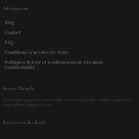
Informations
Blog
Contact
FAQ
Conditions Générales De Vente
Politiques Retour et remboursement-Livraison-
Confidentialité
Service Clientèle
Pour toute question concernant votre commande, veuillez contacter:
toncoiffeur.ca@gmail.com
Recevez 10% de rabais!