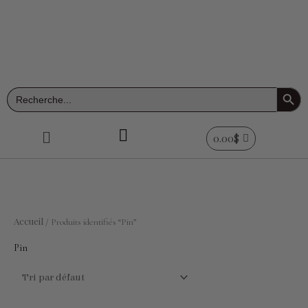
Aller
au
contenu
Search Button
Search
for:
Menu
0.00
$
Accueil
/ Produits identifiés “Pin”
Pin