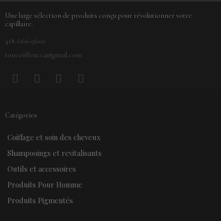
Une large sélection de produits conçu pour révolutionner votre
capillaire.
418-666-9600
toncoiffeur.ca@gmail.com
F
P
Y
I
a
i
o
n
c
n
u
s
e
t
t
t
Catégories
b
e
u
a
o
r
b
g
Coiffage et soin des cheveux
o
e
e
r
k
s
a
Shampooings et revitalisants
t
m
Outils et accessoires
Produits Pour Homme
Produits Pigmentés