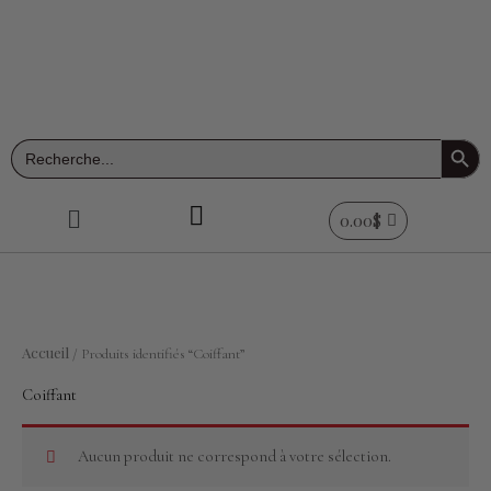
Aller
au
contenu
Search Button
Search
for:
Menu
0.00
$
Accueil
/ Produits identifiés “Coiffant”
Coiffant
Aucun produit ne correspond à votre sélection.