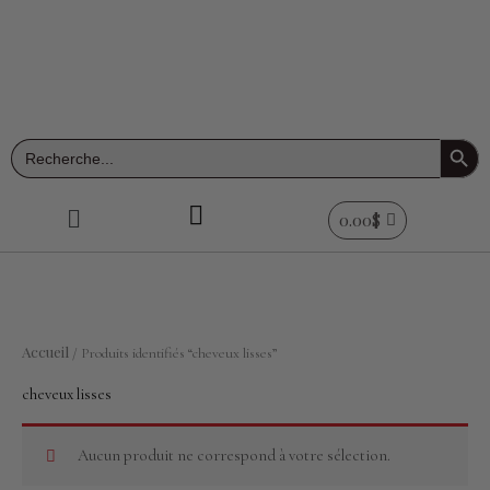
Aller
au
contenu
Search Button
Search
for:
Menu
0.00
$
Accueil
/ Produits identifiés “cheveux lisses”
cheveux lisses
Aucun produit ne correspond à votre sélection.