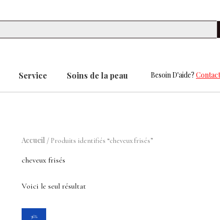
Se
Service
Soins de la peau
Besoin D'aide?
Contact
Accueil
/ Produits identifiés “cheveux frisés”
cheveux frisés
Voici le seul résultat
Le
Le
36%