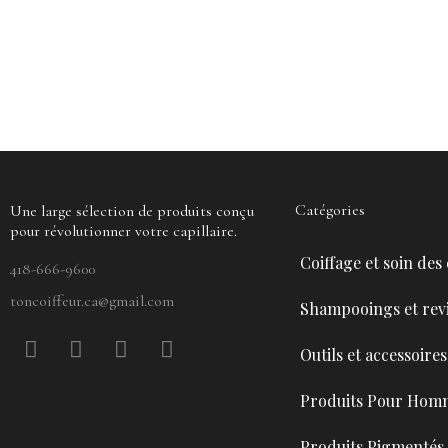
Catégories
Une large sélection de produits conçu
pour révolutionner votre capillaire.
Coiffage et soin des
418-666-9600
toncoiffeur.ca@gmail.com
Shampooings et revi
F
P
Y
I
Outils et accessoires
a
i
o
n
c
n
u
s
Produits Pour Hom
e
t
t
t
b
e
u
a
Produits Pigmentés