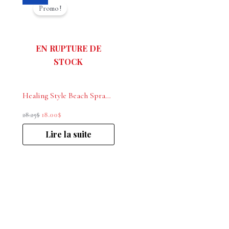
prix
prix
Promo !
initial
actuel
était :
est :
28.25$.
18.00$.
EN RUPTURE DE
STOCK
Healing Style Beach Spray L’Anza 100ml
28.25
$
18.00
$
Lire la suite