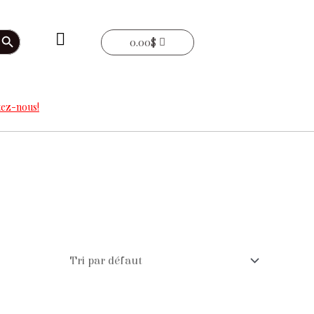
arch Button
0.00
$
ez-nous!