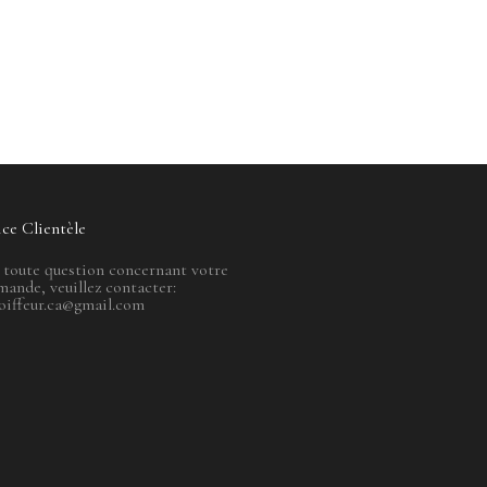
ice Clientèle
 toute question concernant votre
ande, veuillez contacter:
oiffeur.ca@gmail.com