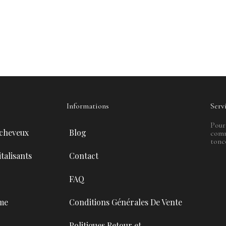
Informations
Serv
Pour
 cheveux
Blog
comm
tonc
talisants
Contact
FAQ
me
Conditions Générales De Vente
Politiques Retour et