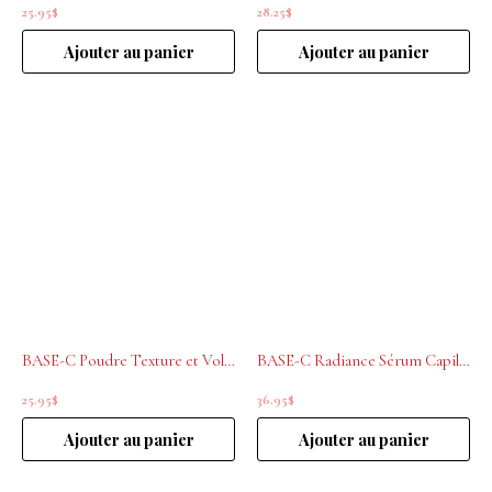
25.95
$
28.25
$
Ajouter au panier
Ajouter au panier
BASE-C Poudre Texture et Volume 18g
BASE-C Radiance Sérum Capillaire Brillance et Anti-Frisottis 60 ml
25.95
$
36.95
$
Ajouter au panier
Ajouter au panier