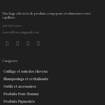
Une large sélection de produits conçu pour révolutionner votre
capillaire.
418-666-9600
toncoiffeur.ca@gmail.com
F
P
Y
I
a
i
o
n
c
n
u
s
e
t
t
t
Catégories
b
e
u
a
o
r
b
g
Coiffage et soin des cheveux
o
e
e
r
k
s
a
Shampooings et revitalisants
t
m
Outils et accessoires
Produits Pour Homme
Produits Pigmentés