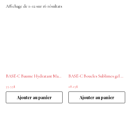
Affichage de 1–12 sur 16 résultats
BASE-C Baume Hydratant Masque réparateur 200ml
BASE-C Boucles Sublimes gel définition boucles 200ml
35.55
$
28.25
$
Ajouter au panier
Ajouter au panier