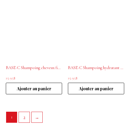
BASE-C Shampoing cheveux fins Rituel Volume 300ml
BASE-C Shampoing hydratant Rituel Hydratant 300ml
25.95
$
25.95
$
Ajouter au panier
Ajouter au panier
2
→
1