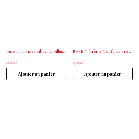
Base-C C-Fiber Fibres capillaires Dark Brown 28g
BASE-C Crème Coiffante Précieuse 200ml
26.60
$
27.95
$
Ajouter au panier
Ajouter au panier