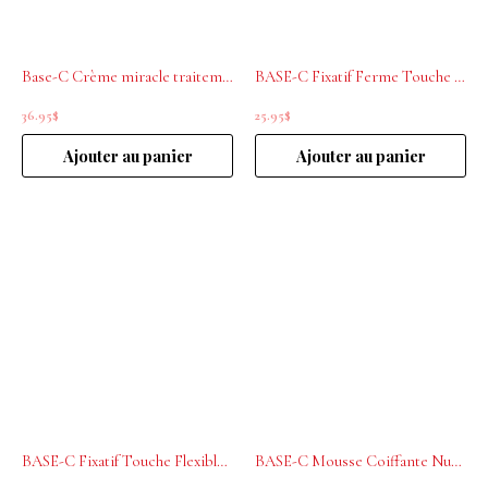
Base-C Crème miracle traitement 21-EN-1 200ml
BASE-C Fixatif Ferme Touche Final 394ml
36.95
$
25.95
$
Ajouter au panier
Ajouter au panier
BASE-C Fixatif Touche Flexible tenue moyenne 394ml
BASE-C Mousse Coiffante Nuage volume 250ml