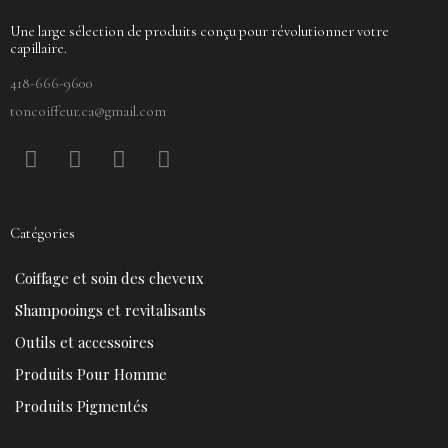
Une large sélection de produits conçu pour révolutionner votre
capillaire.
418-666-9600
toncoiffeur.ca@gmail.com
F
P
Y
I
a
i
o
n
c
n
u
s
e
t
t
t
Catégories
b
e
u
a
o
r
b
g
Coiffage et soin des cheveux
o
e
e
r
k
s
a
Shampooings et revitalisants
t
m
Outils et accessoires
Produits Pour Homme
Produits Pigmentés