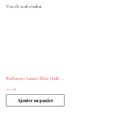
Voici le seul résultat
Barbaware Luxure Elixir Huile nourrissante 30mL
33.00
$
Ajouter au panier