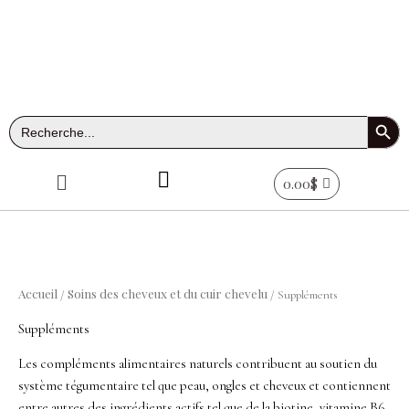
Aller
au
contenu
Search Button
Search
for:
Menu
0.00
$
Accueil
Soins des cheveux et du cuir chevelu
/
/ Suppléments
Suppléments
Les compléments alimentaires naturels contribuent au soutien du
système tégumentaire tel que peau, ongles et cheveux et contiennent
entre autres des ingrédients actifs tel que de la biotine, vitamine B6,