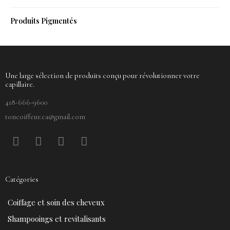
Produits Pigmentés
Une large sélection de produits conçu pour révolutionner votre
capillaire.
418-666-9600
toncoiffeur.ca@gmail.com
F
P
Y
I
a
i
o
n
c
n
u
s
e
t
t
t
Catégories
b
e
u
a
o
r
b
g
Coiffage et soin des cheveux
o
e
e
r
k
s
a
Shampooings et revitalisants