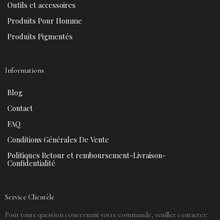
t
m
Outils et accessoires
Produits Pour Homme
Produits Pigmentés
Informations
Blog
Contact
FAQ
Conditions Générales De Vente
Politiques Retour et remboursement-Livraison-
Confidentialité
Service Clientèle
Pour toute question concernant votre commande, veuillez contacter: