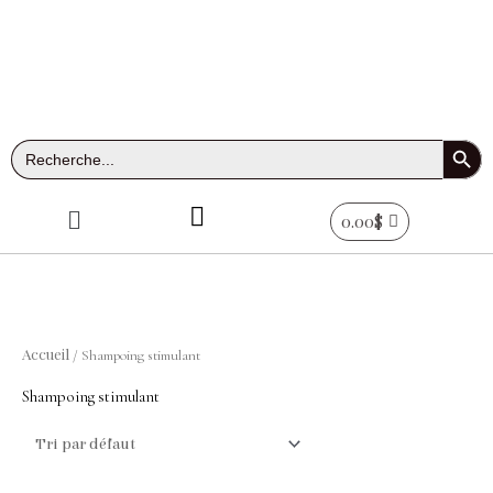
Aller
au
contenu
Search Button
Search
for:
Menu
0.00
$
Accueil
/ Shampoing stimulant
Shampoing stimulant