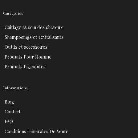
c
n
u
s
e
t
t
t
Catégories
b
e
u
a
o
r
b
g
Coiffage et soin des cheveux
o
e
e
r
k
s
a
Shampooings et revitalisants
t
m
Outils et accessoires
Produits Pour Homme
Produits Pigmentés
Informations
Blog
Contact
FAQ
Conditions Générales De Vente