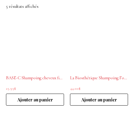
5 résultats affichés
BASE-C Shampoing cheveux fins Rituel Volume 300ml
La Biosthétique Shampoing Fortifiant 250ml
25.95
$
44.00
$
Ajouter au panier
Ajouter au panier