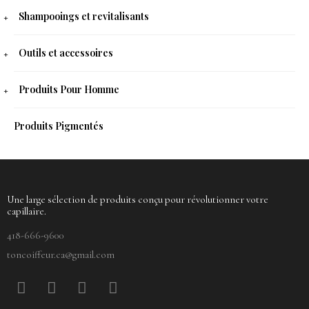
Shampooings et revitalisants
Outils et accessoires
Produits Pour Homme
Produits Pigmentés
Une large sélection de produits conçu pour révolutionner votre
capillaire.
418-666-9600
toncoiffeur.ca@gmail.com
F
P
Y
I
a
i
o
n