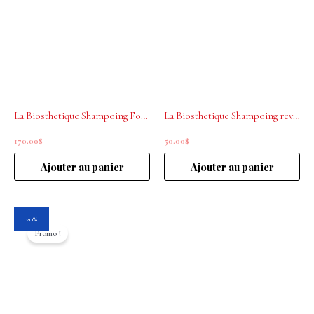
La Biosthetique Shampoing Fortifiant Méthode régénérante 1000ml
La Biosthetique Shampoing revitalisant 250ml
170.00
$
50.00
$
Ajouter au panier
Ajouter au panier
Le
Le
20%
prix
prix
Promo !
initial
actuel
était :
est :
44.00$.
35.20$.