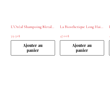
L’Oréal Shampoing Metal Detox crème lavante anti-métal 300ml
La Biosthetique Long Hair Shampoing protecteur volume 250ml
39.50
$
47.00
$
Ajouter au
Ajouter au
panier
panier