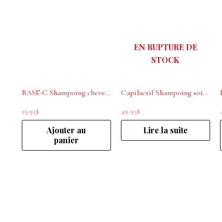
EN RUPTURE DE
STOCK
BASE-C Shampoing cheveux fins Rituel Volume 300ml
Capilactif Shampoing soin lavant pour cheveux clairsemés/ fragilisés perte de cheveux 1L
25.95
$
49.95
$
Ajouter au
Lire la suite
panier