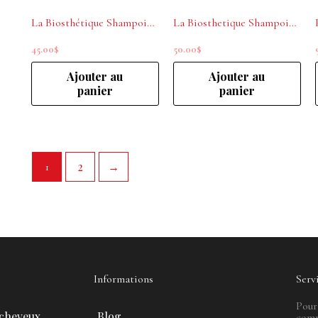
La Biosthétique Shampoing nourrissant Structure Repair 250ml
La Biosthetique Shampoing revitalisant 250ml
45.00
$
50.00
$
Ajouter au
Ajouter au
panier
panier
2
→
1
Informations
Serv
Pour
 cheveux
Blog
comm