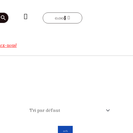
arch Button
0.00
$
ez-nous!
Le
Le
20%