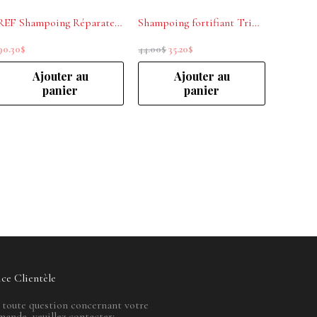
REF Shampoing Réparateur Ultime 1000 ml
Shampoing fortifiant Triphasic Rene Furterer 200ml
90.30
$
44.00
$
35.20
$
Ajouter au
Ajouter au
panier
panier
ice Clientèle
 toute question concernant votre
ande, veuillez contacter: