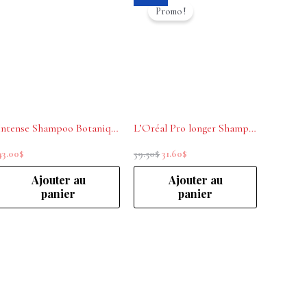
prix
prix
Promo !
initial
actuel
était :
est :
39.50$.
31.60$.
Intense Shampoo Botanique La Biosthetique 250 ml
L’Oréal Pro longer Shampoing rénovateur de longueurs 500ml
43.00
$
39.50
$
31.60
$
Ajouter au
Ajouter au
panier
panier