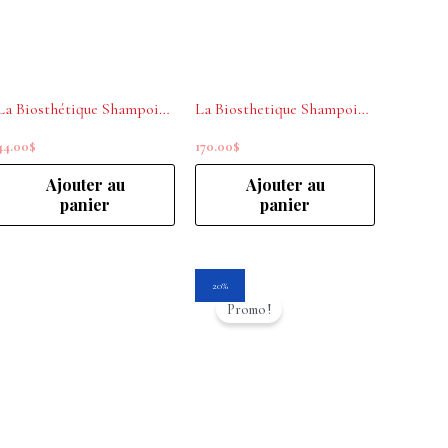
La Biosthétique Shampoing Fortifiant 250ml
La Biosthetique Shampoing Fortifiant Méthode régénérante 1000ml
44.00
$
170.00
$
Ajouter au
Ajouter au
panier
panier
Le
Le
20%
prix
prix
Promo !
initial
actuel
était :
est :
44.00$.
35.20$.