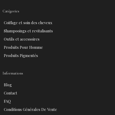
c
n
u
s
e
t
t
t
Catégories
b
e
u
a
o
r
b
g
Coiffage et soin des cheveux
o
e
e
r
k
s
a
Shampooings et revitalisants
t
m
Outils et accessoires
Produits Pour Homme
Produits Pigmentés
Informations
Blog
Contact
FAQ
Conditions Générales De Vente