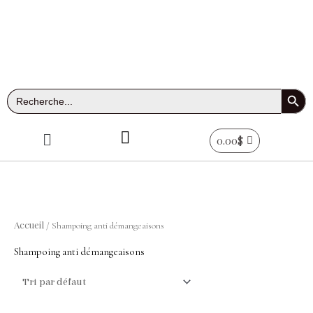
Aller
au
contenu
Search Button
Search
for:
Menu
0.00
$
Accueil
/ Shampoing anti démangeaisons
Shampoing anti démangeaisons