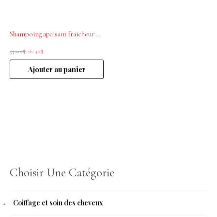
Shampoing apaisant fraicheur Astera Fresh René Furterer 200mL
33.00
$
26.40
$
Ajouter au panier
Choisir Une Catégorie
Coiffage et soin des cheveux