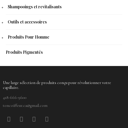
Shampooings et revitalisants
Outils et accessoires
Produits Pour Homme
Produits Pigmentés
Une large sélection de produits conçu pour révolutionner votre
capillaire.
418-666-9600
toncoiffeur.ca@gmail.com
F
P
Y
I
a
i
o
n