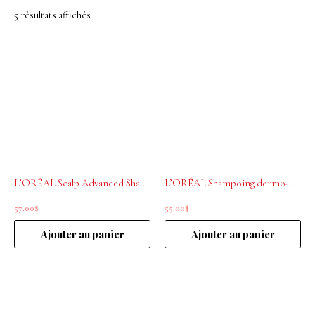
5 résultats affichés
L’ORÉAL Scalp Advanced Shampoing apaissant dermo-régulateur 500ml
L’ORÉAL Shampoing dermo-purifiant Scalp Advanced 500ml
57.00
$
55.00
$
Ajouter au panier
Ajouter au panier