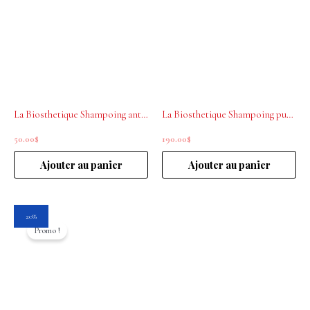
La Biosthetique Shampoing antipelliculaire purifiant 250ml
La Biosthetique Shampoing purifiant antipelliculaire 1L
50.00
$
190.00
$
Ajouter au panier
Ajouter au panier
Le
Le
20%
prix
prix
Promo !
initial
actuel
était :
est :
33.00$.
26.40$.