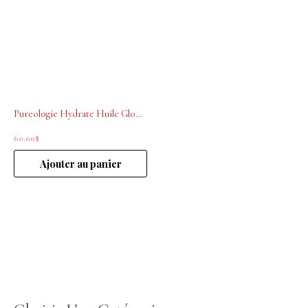
Pureologie Hydrate Huile Glow Catcher 50 ml
60.00
$
Ajouter au panier