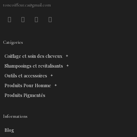
toncoiffeur.ca@gmail.com
F
P
Y
I
a
i
o
n
c
n
u
s
e
t
t
t
Catégories
b
e
u
a
o
r
b
g
Coiffage et soin des cheveux
o
e
e
r
k
s
a
Shampooings et revitalisants
t
m
Outils et accessoires
Produits Pour Homme
Produits Pigmentés
Informations
Blog