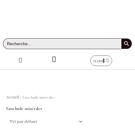
Aller
au
contenu
Search Button
Search
for:
Menu
0.00
$
Accueil
/ Sans huile minérales
Sans huile minérales