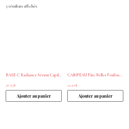
3 résultats affichés
BASE-C Radiance Sérum Capillaire Brillance et Anti-Frisottis 60 ml
CAMPEAU Pâte Belles Foufounes 60g
36.95
$
24.90
$
Ajouter au panier
Ajouter au panier