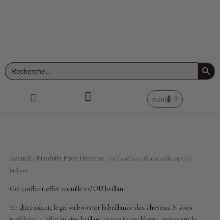
Aller
au
contenu
Search Button
Search
for:
Menu
0.00
$
Accueil
Produits Pour Homme
/
/ Gel coiffant effet mouillé et/OU
brillant
Gel coiffant effet mouillé et/OU brillant
En durcissant, le gel va booster la brillance des cheveux. Si vous
préférez un effet moins brillant et une tenue légère, misez sur la