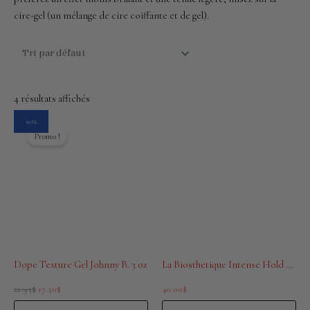
cire-gel (un mélange de cire coiffante et de gel).
4 résultats affichés
Le
Le
20%
prix
prix
Promo !
initial
actuel
était :
est :
21.95$.
17.50$.
Dope Texture Gel Johnny B. 3 oz
La Biosthetique Intense Hold Gel Style 100ml
21.95
$
17.50
$
40.00
$