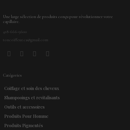
Une large sélection de produits conçu pour révolutionner votre
capillaire.
418-666-9600
toncoiffeur.ca@gmail.com
F
P
Y
I
a
i
o
n
c
n
u
s
e
t
t
t
Catégories
b
e
u
a
o
r
b
g
Coiffage et soin des cheveux
o
e
e
r
k
s
a
Shampooings et revitalisants
t
m
Outils et accessoires
Produits Pour Homme
Produits Pigmentés