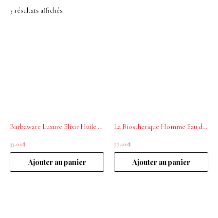
3 résultats affichés
Barbaware Luxure Elixir Huile nourrissante 30mL
La Biosthetique Homme Eau de toilette 50mL
33.00
$
77.00
$
Ajouter au panier
Ajouter au panier