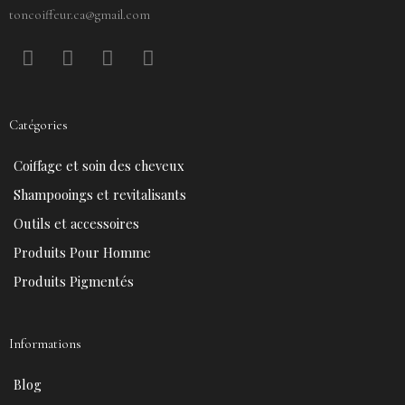
toncoiffeur.ca@gmail.com
F
P
Y
I
a
i
o
n
c
n
u
s
e
t
t
t
Catégories
b
e
u
a
o
r
b
g
Coiffage et soin des cheveux
o
e
e
r
k
s
a
Shampooings et revitalisants
t
m
Outils et accessoires
Produits Pour Homme
Produits Pigmentés
Informations
Blog