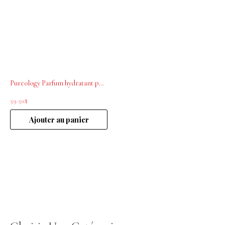
Pureology Parfum hydratant pour cheveux Love Luster 50ml
59.50
$
Ajouter au panier