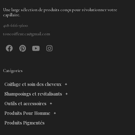
Une large sélection de produits conçu pour révolutionner votre
capillaire.
418-666-9600
toncoiffeur.ca@gmail.com
F
P
Y
I
a
i
o
n
c
n
u
s
e
t
t
t
Catégories
b
e
u
a
o
r
b
g
Coiffage et soin des cheveux
o
e
e
r
k
s
a
Shampooings et revitalisants
t
m
Outils et accessoires
Produits Pour Homme
Produits Pigmentés