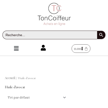
Aller
au
contenu
Search Button
Search
for:
Menu
0.00
$
Accueil
/ Huile d'avocat
Huile d'avocat