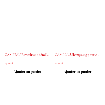
CAMPEAU Revitalisant démêlant enfants 500ml
CAMPEAU Shampoing pour enfants 500ml
29.90
$
24.90
$
Ajouter au panier
Ajouter au panier