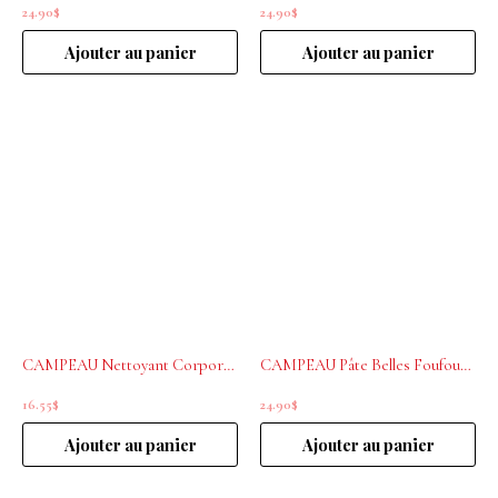
24.90
$
24.90
$
Ajouter au panier
Ajouter au panier
CAMPEAU Nettoyant Corporel pour Bébé 250ml
CAMPEAU Pâte Belles Foufounes 60g
16.55
$
24.90
$
Ajouter au panier
Ajouter au panier