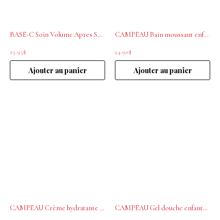
BASE-C Soin Volume Apres Shampoing 300ML
CAMPEAU Bain moussant enfants 500ml
25.95
$
24.90
$
Ajouter au panier
Ajouter au panier
CAMPEAU Crème hydratante bébé 250ml
CAMPEAU Gel douche enfants 500ml