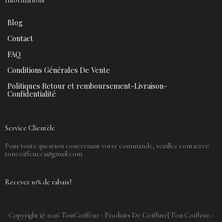
Informations
Blog
Contact
FAQ
Conditions Générales De Vente
Politiques Retour et remboursement-Livraison-
Confidentialité
Service Clientèle
Pour toute question concernant votre commande, veuillez contacter:
toncoiffeur.ca@gmail.com
Recevez 10% de rabais!
Copyright © 2026 TonCoiffeur - Produits De Coiffure| Ton Coiffeur -