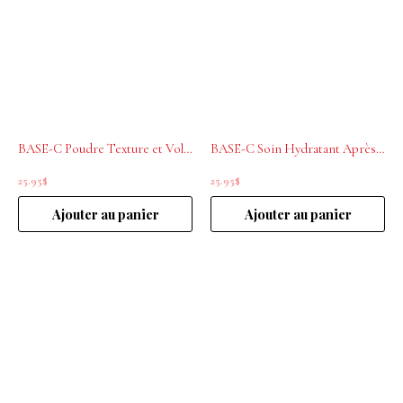
BASE-C Poudre Texture et Volume 18g
BASE-C Soin Hydratant Après-shampoing 300ML
25.95
$
25.95
$
Ajouter au panier
Ajouter au panier