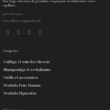
Une large sélection de produits conçu pour révolutionner votre
capillaire.
418-666-9600
toncoiffeur.ca@gmail.com
F
P
Y
I
a
i
o
n
c
n
u
s
e
t
t
t
Catégories
b
e
u
a
o
r
b
g
Coiffage et soin des cheveux
o
e
e
r
k
s
a
Shampooings et revitalisants
t
m
Outils et accessoires
Produits Pour Homme
Produits Pigmentés