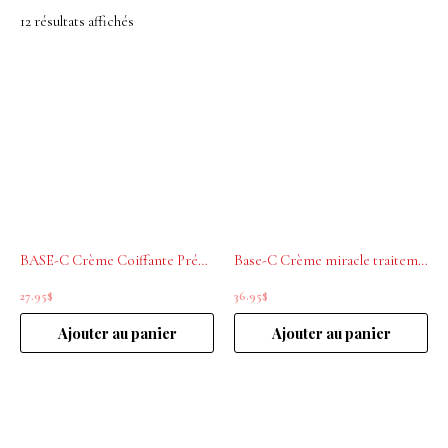
12 résultats affichés
BASE-C Crème Coiffante Précieuse 200ml
Base-C Crème miracle traitement 21-EN-1 200ml
27.95
$
36.95
$
Ajouter au panier
Ajouter au panier