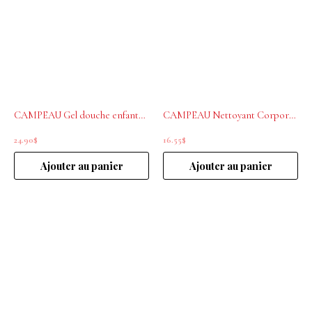
CAMPEAU Gel douche enfants 500ml
CAMPEAU Nettoyant Corporel pour Bébé 250ml
24.90
$
16.55
$
Ajouter au panier
Ajouter au panier