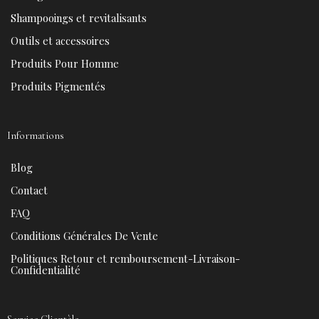
o
e
e
r
k
s
a
Shampooings et revitalisants
t
m
Outils et accessoires
Produits Pour Homme
Produits Pigmentés
Informations
Blog
Contact
FAQ
Conditions Générales De Vente
Politiques Retour et remboursement-Livraison-
Confidentialité