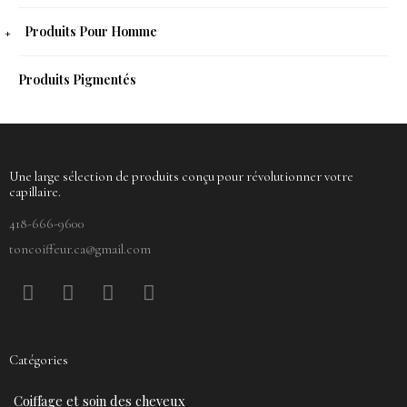
Produits Pour Homme
Produits Pigmentés
Une large sélection de produits conçu pour révolutionner votre
capillaire.
418-666-9600
toncoiffeur.ca@gmail.com
F
P
Y
I
a
i
o
n
c
n
u
s
e
t
t
t
Catégories
b
e
u
a
o
r
b
g
Coiffage et soin des cheveux