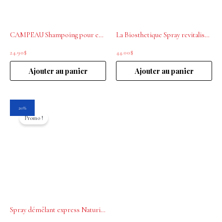
CAMPEAU Shampoing pour enfants 500ml
La Biosthetique Spray revitalisant Babybios 250 ml
24.90
$
44.00
$
Ajouter au panier
Ajouter au panier
Le
Le
20%
prix
prix
Promo !
initial
actuel
était :
est :
30.00$.
24.00$.
Spray démêlant express Naturia 200mL Rene Furterer