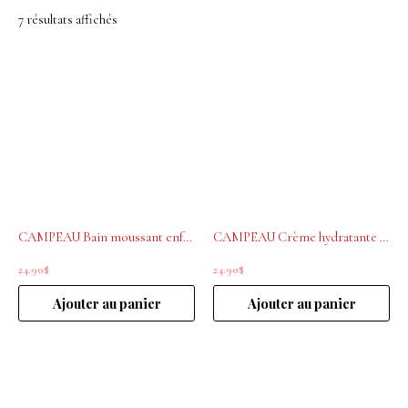
7 résultats affichés
CAMPEAU Bain moussant enfants 500ml
CAMPEAU Crème hydratante bébé 250ml
24.90
$
24.90
$
Ajouter au panier
Ajouter au panier