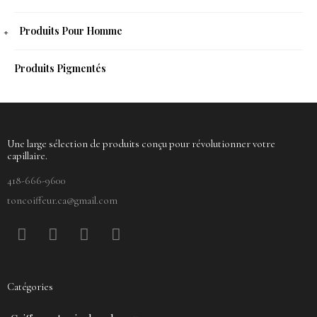
Produits Pour Homme
Produits Pigmentés
Une large sélection de produits conçu pour révolutionner votre
capillaire.
418-666-9600
toncoiffeur.ca@gmail.com
F
P
Y
I
a
i
o
n
c
n
u
s
e
t
t
t
Catégories
b
e
u
a
o
r
b
g