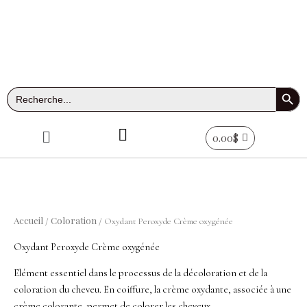
Aller
au
contenu
Search Button
Search
for:
Menu
0.00
$
Accueil
Coloration
/
/ Oxydant Peroxyde Crème oxygénée
Oxydant Peroxyde Crème oxygénée
Elément essentiel dans le processus de la décoloration et de la
coloration du cheveu. En coiffure, la crème oxydante, associée à une
crème colorante, permet de colorer les cheveux.