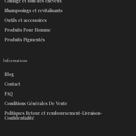
Coiffage et soin des cheveux
o
e
e
r
k
s
a
Shampooings et revitalisants
t
m
Outils et accessoires
Produits Pour Homme
Produits Pigmentés
Informations
Blog
Contact
FAQ
Conditions Générales De Vente
Politiques Retour et remboursement-Livraison-
Confidentialité