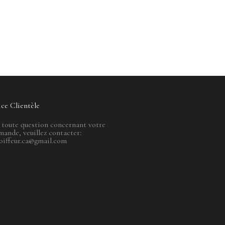
ice Clientèle
 toute question concernant votre
ande, veuillez contacter:
oiffeur.ca@gmail.com