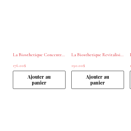
La Biosthetique Concentré fortifiant pour le cuir chevelu
La Biosthetique Revitalising Scalp Concentrate 10x/10ml
176.00
$
190.00
$
Ajouter au
Ajouter au
panier
panier