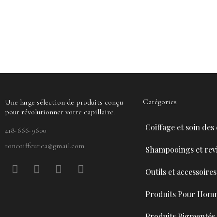
Catégories
Une large sélection de produits conçu
pour révolutionner votre capillaire.
Coiffage et soin des
418-666-9600
toncoiffeur.ca@gmail.com
Shampooings et revi
F
P
Y
I
Outils et accessoires
a
i
o
n
c
n
u
s
Produits Pour Hom
e
t
t
t
b
e
u
a
Produits Pigmentés