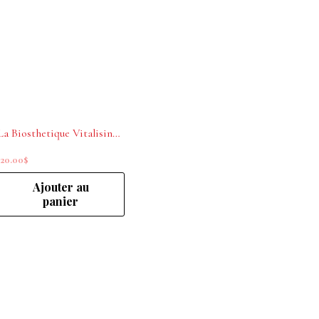
La Biosthetique Vitalising Scalp Concentrate 10x/10ml
120.00
$
Ajouter au
panier