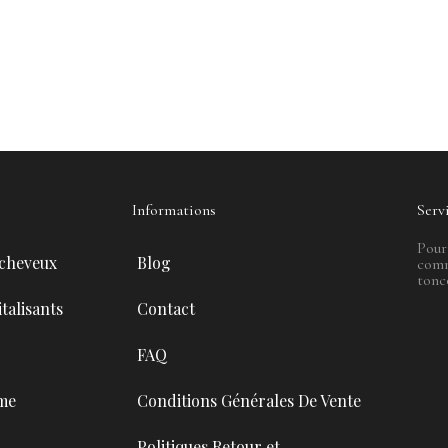
Informations
Serv
Pour
 cheveux
Blog
comm
tonc
talisants
Contact
FAQ
me
Conditions Générales De Vente
Politiques Retour et