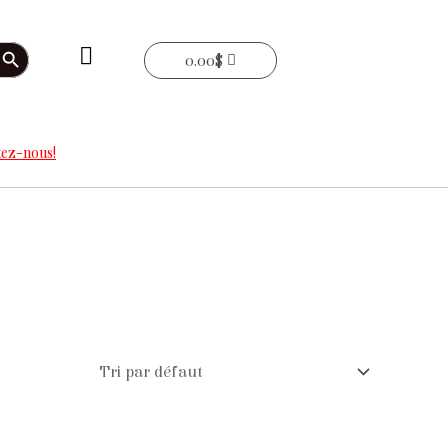
arch Button
0.00
$
ez-nous!